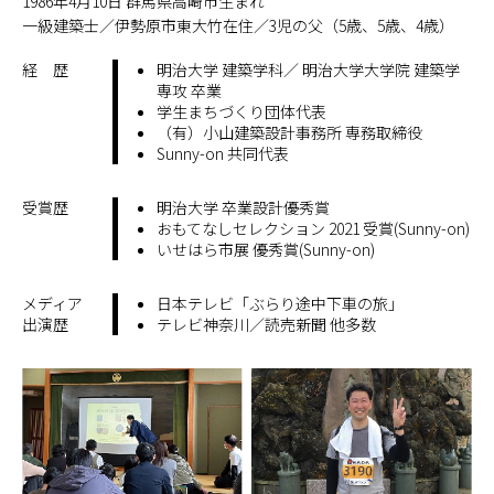
1986年4月10日 群馬県高崎市生まれ
一級建築士／伊勢原市東大竹在住／3児の父（5歳、5歳、4歳）
経 歴
明治大学 建築学科／ 明治大学大学院 建築学
専攻 卒業
学生まちづくり団体代表
（有）小山建築設計事務所 専務取締役
Sunny-on 共同代表
受賞歴
明治大学 卒業設計優秀賞
おもてなしセレクション 2021 受賞(Sunny-on)
いせはら市展 優秀賞(Sunny-on)
メディア
日本テレビ「ぶらり途中下車の旅」
出演歴
テレビ神奈川／読売新聞 他多数