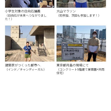
小学生対象の日向石講義
大山マラソン
（日向石が未来へつながりまし
（初参加、次回も参加します！）
た！）
建築家がつくった都市へ
東京都月島の現場にて
（インド／チャンディーガル）
（コンクリート9階建て保育園+共同
住宅）